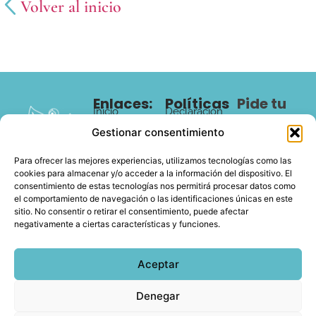
Volver al inicio
Enlaces:
Políticas
Pide tu
Inicio
Declaración
cita
de
Conocéme
Gestionar consentimiento
accesibilidad
Especialidades
Para ofrecer las mejores experiencias, utilizamos tecnologías como las
Política de
am.martin.nutricion@gmail.com
Citas
cookies para almacenar y/o acceder a la información del dispositivo. El
privacidad
consentimiento de estas tecnologías nos permitirá procesar datos como
Recursos
@albamartinutri
Aviso legal
el comportamiento de navegación o las identificaciones únicas en este
Gratuitos
sitio. No consentir o retirar el consentimiento, puede afectar
655 61
negativamente a ciertas características y funciones.
Contacto
57 04
Aceptar
© Copyright 2025 Alba Martín Nutrición | Desarrollado por
Denegar
Altare Servicios Profesionales
PROGRAMA KIT DIGITAL COFINANCIADO POR LOS FONDOS